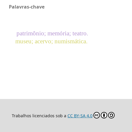
Palavras-chave
patrimônio; memória; teatro.
museu; acervo; numismática.
Trabalhos licenciados sob a
CC BY-SA 4.0