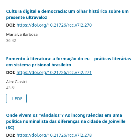
Cultura digital e democracia: um olhar histórico sobre um
presente ultraveloz
DOI:
https://doi.org/10.21726/rcc.v7i2.270
Marialva Barbosa
36-42
Fomento à literatura: a formação do eu – práticas literárias
em sistema prisional brasileiro
DOI:
https://doi.org/10.21726/rcc.v7i2.271
Alex Giostri
43-51
PDF
Onde vivem os “vândalos”? As incongruências em uma
política nominalista das diferenças na cidade de Joinville
(SC)
DOI:
https://doi.org/10.21726/rcc.v7i2.278