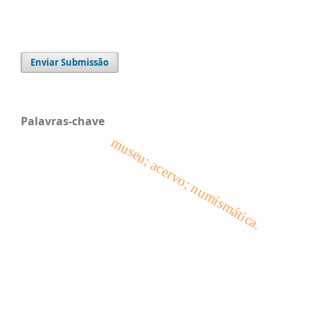
Enviar Submissão
Palavras-chave
museu; acervo; numismática.