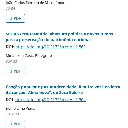
João Carlos Ferreira de Melo Júnior
70-84
PDF
SPHAN/Pró-Memória: abertura política e novos rumos
para a preservação do patrimônio nacional
DOI:
https://doi.org/10.21726/rcc.v1i1.563
Miriane da Costa Peregrino
85-100
PDF
Canção popular e pós-modernidade: A outra voz1 na letra
da canção “Alma nova”, de Zeca Baleiro
DOI:
https://doi.org/10.21726/rcc.v1i1.564
Elaine Lima Viana
101-103
PDF