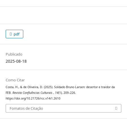
pdf
Publicado
2025-08-18
Como Citar
Costa, H., & de Oliveira, D. (2025). Soldado Bruno Larsen: desertor e traidor da
FEB.
Revista Confluências Culturais
,
14
(1), 209–226.
https://doi.org/10.21726/rcc.v14i1.2610
Fomatos de Citação