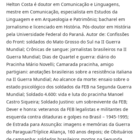
Helton Costa é doutor em Comunicação e Linguagens,
mestre em Comunicação, especialista em Estudos da
Linguagem e em Arqueologia e Patrimônio; bacharel em
Jornalismo e licenciado em História. Pós-doutor em História
pela Universidade Federal do Paraná. Autor de: Confissões
do Front: soldados do Mato Grosso do Sul na II Guerra
Mundial; Crônicas de sangue: jornalistas brasileiros na II
Guerra Mundial; Dias de Quartel e guerra: diário do
Pracinha Mário Novelli; Camarada pracinha, amigo
partigiani: anotações brasileiras sobre a resistência italiana
na II Guerra Mundial; Ao alcance da morte: ensaio sobre o
estado psicológico dos soldados da FEB na Segunda Guerra
Mundial; Soldado 4.600: vida e luta do pracinha Manoel
Castro Siqueira; Soldado Justino: um sobrevivente da FEB;
Dever e honra: veteranos da FEB legalistas e militantes de
esquerda contra ditaduras e golpes no Brasil – 1945-1995;
de Estrada para Assunção: imagens e memórias da Guerra
do Paraguai/Tríplice Aliança, 160 anos depois; de Obituários
de campanha: soldados brasileiros mortos na Segunda