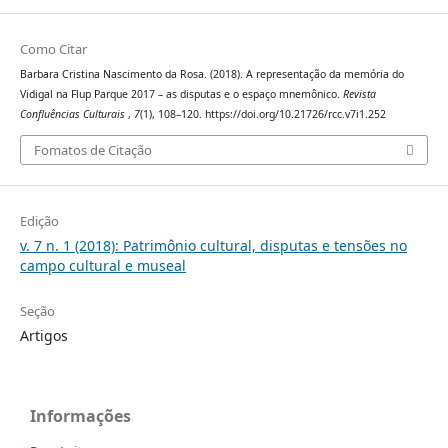
Como Citar
Barbara Cristina Nascimento da Rosa. (2018). A representação da memória do
Vidigal na Flup Parque 2017 – as disputas e o espaço mnemônico.
Revista
Confluências Culturais
,
7
(1), 108–120. https://doi.org/10.21726/rcc.v7i1.252
Fomatos de Citação
Edição
v. 7 n. 1 (2018): Patrimônio cultural, disputas e tensões no
campo cultural e museal
Seção
Artigos
Informações