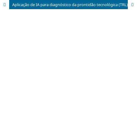
Aplicação de IA para diagnóstico da prontidão tecnológica (TRL) dos trabalhos de mestrado do PPG da Univille