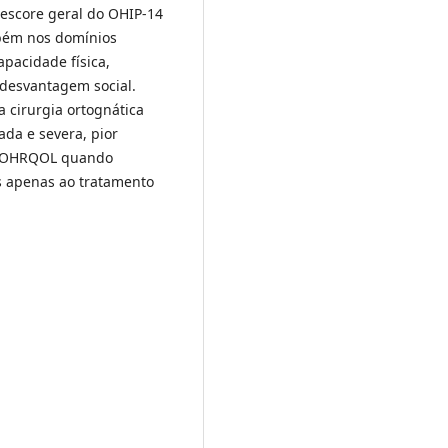
 escore geral do OHIP-14
mbém nos domínios
apacidade física,
 desvantagem social.
a cirurgia ortognática
da e severa, pior
or OHRQOL quando
s apenas ao tratamento