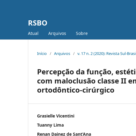
RSBO
Atual
Arquivos
Sobre
Início
/
Arquivos
/
v. 17 n. 2 (2020): Revista Sul-Bra
Percepção da função, estéti
com maloclusão classe II 
ortodôntico-cirúrgico
Grasielle Vicentini
Tuanny Lima
Renan Dainez de Sant’Ana