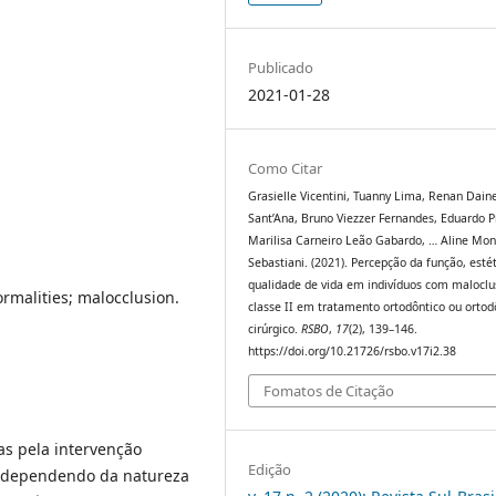
Publicado
2021-01-28
Como Citar
Grasielle Vicentini, Tuanny Lima, Renan Dain
Sant’Ana, Bruno Viezzer Fernandes, Eduardo P
Marilisa Carneiro Leão Gabardo, … Aline Mon
Sebastiani. (2021). Percepção da função, estét
qualidade de vida em indivíduos com malocl
normalities; malocclusion.
classe II em tratamento ortodôntico ou ortod
cirúrgico.
RSBO
,
17
(2), 139–146.
https://doi.org/10.21726/rsbo.v17i2.38
Fomatos de Citação
as pela intervenção
Edição
a, dependendo da natureza