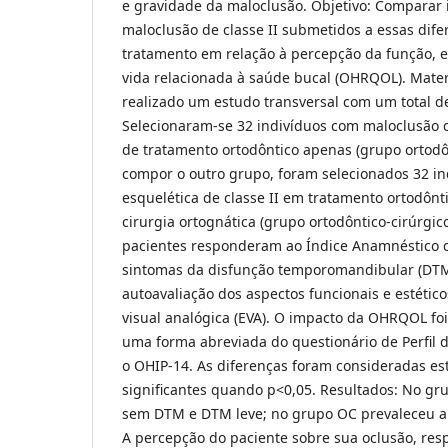
e gravidade da maloclusão. Objetivo: Comparar
maloclusão de classe II submetidos a essas dife
tratamento em relação à percepção da função, e
vida relacionada à saúde bucal (OHRQOL). Mater
realizado um estudo transversal com um total de
Selecionaram-se 32 indivíduos com maloclusão d
de tratamento ortodôntico apenas (grupo ortodô
compor o outro grupo, foram selecionados 32 i
esquelética de classe II em tratamento ortodônt
cirurgia ortognática (grupo ortodôntico-cirúrgic
pacientes responderam ao Índice Anamnéstico 
sintomas da disfunção temporomandibular (DTM
autoavaliação dos aspectos funcionais e estétic
visual analógica (EVA). O impacto da OHRQOL foi
uma forma abreviada do questionário de Perfil 
o OHIP-14. As diferenças foram consideradas es
significantes quando p<0,05. Resultados: No gr
sem DTM e DTM leve; no grupo OC prevaleceu 
A percepção do paciente sobre sua oclusão, resp