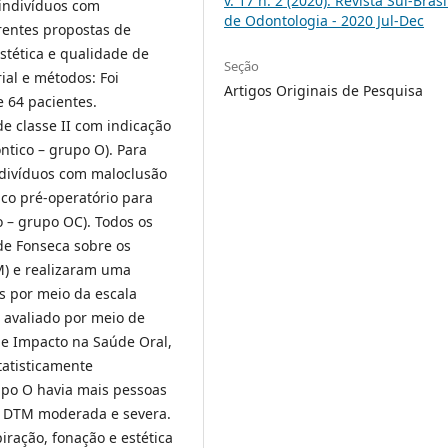
v. 17 n. 2 (2020): Revista Sul-Brasi
 indivíduos com
de Odontologia - 2020 Jul-Dec
rentes propostas de
stética e qualidade de
Seção
ial e métodos: Foi
Artigos Originais de Pesquisa
 64 pacientes.
e classe II com indicação
ntico – grupo O). Para
ndivíduos com maloclusão
ico pré-operatório para
o – grupo OC). Todos os
de Fonseca sobre os
) e realizaram uma
os por meio da escala
 avaliado por meio de
de Impacto na Saúde Oral,
tatisticamente
upo O havia mais pessoas
a DTM moderada e severa.
iração, fonação e estética