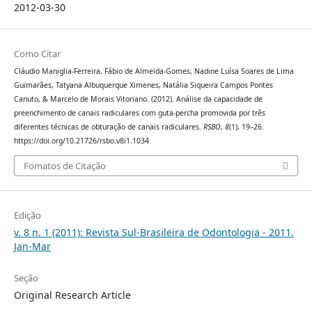
2012-03-30
Como Citar
Cláudio Maniglia-Ferreira, Fábio de Almeida-Gomes, Nadine Luísa Soares de Lima
Guimarães, Tatyana Albuquerque Ximenes, Natália Siqueira Campos Pontes
Canuto, & Marcelo de Morais Vitoriano. (2012). Análise da capacidade de
preenchimento de canais radiculares com guta-percha promovida por três
diferentes técnicas de obturação de canais radiculares.
RSBO
,
8
(1), 19–26.
https://doi.org/10.21726/rsbo.v8i1.1034
Fomatos de Citação
Edição
v. 8 n. 1 (2011): Revista Sul-Brasileira de Odontologia - 2011.
Jan-Mar
Seção
Original Research Article