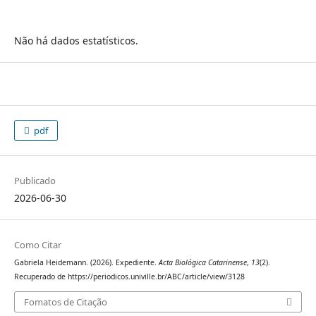
Não há dados estatísticos.
pdf
Publicado
2026-06-30
Como Citar
Gabriela Heidemann. (2026). Expediente.
Acta Biológica Catarinense
,
13
(2).
Recuperado de https://periodicos.univille.br/ABC/article/view/3128
Fomatos de Citação