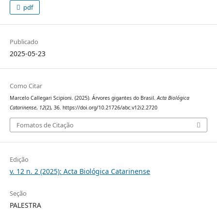
pdf
Publicado
2025-05-23
Como Citar
Marcelo Callegari Scipioni. (2025). Árvores gigantes do Brasil.
Acta Biológica
Catarinense
,
12
(2), 36. https://doi.org/10.21726/abc.v12i2.2720
Fomatos de Citação
Edição
v. 12 n. 2 (2025): Acta Biológica Catarinense
Seção
PALESTRA