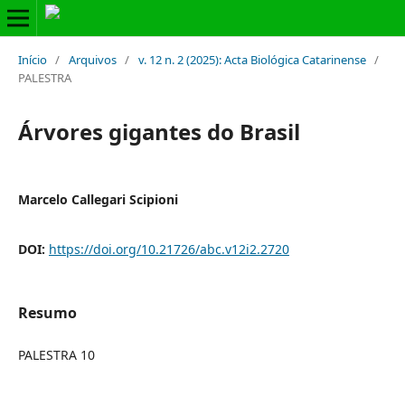
Início
/
Arquivos
/
v. 12 n. 2 (2025): Acta Biológica Catarinense
/
PALESTRA
Árvores gigantes do Brasil
Marcelo Callegari Scipioni
DOI:
https://doi.org/10.21726/abc.v12i2.2720
Resumo
PALESTRA 10