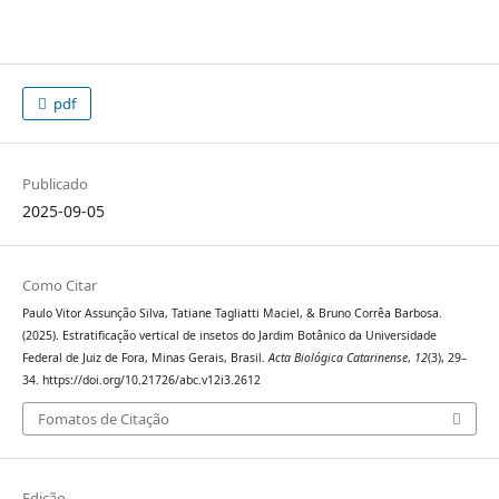
pdf
Publicado
2025-09-05
Como Citar
Paulo Vitor Assunção Silva, Tatiane Tagliatti Maciel, & Bruno Corrêa Barbosa.
(2025). Estratificação vertical de insetos do Jardim Botânico da Universidade
Federal de Juiz de Fora, Minas Gerais, Brasil.
Acta Biológica Catarinense
,
12
(3), 29–
34. https://doi.org/10.21726/abc.v12i3.2612
Fomatos de Citação
Edição